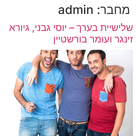
מחבר:
admin
שלישיית בערך – יוסי גבני, גיורא
זינגר ועומר בורשטיין