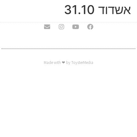
אשדוד 31.10
Made with ❤ by ToysterMedia